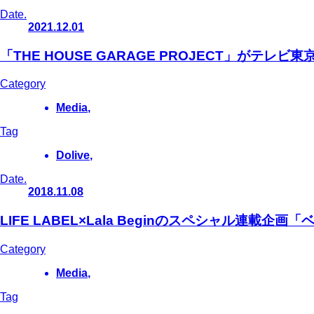
Date.
2021.12.01
「THE HOUSE GARAGE PROJECT」がテ
Category
Media
,
Tag
Dolive
,
Date.
2018.11.08
LIFE LABEL×Lala Beginのスペシャル連
Category
Media
,
Tag