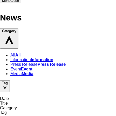
Menu
Close
News
Category
All
All
Information
Information
Press Release
Press Release
Event
Event
Media
Media
Tag
Date
Title
Category
Tag