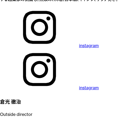
instagram
instagram
倉光 徹治
Outside director