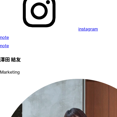
instagram
note
note
澤田 結友
Marketing