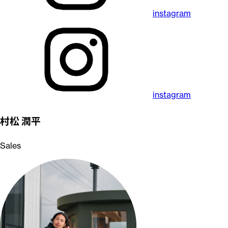
instagram
instagram
村松 潤平
Sales