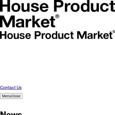
Contact Us
Menu
Close
News