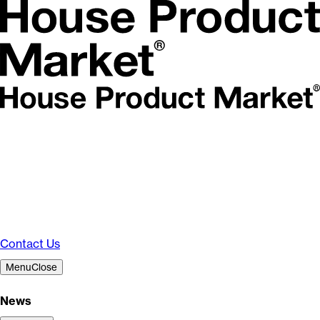
Contact Us
Menu
Close
News