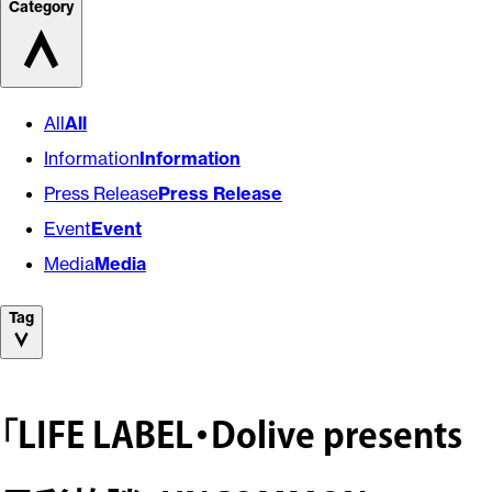
Category
All
All
Information
Information
Press Release
Press Release
Event
Event
Media
Media
Tag
「LIFE LABEL・Dolive presents