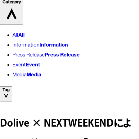
Category
All
All
Information
Information
Press Release
Press Release
Event
Event
Media
Media
Tag
Dolive × NEXTWEEKENDによ