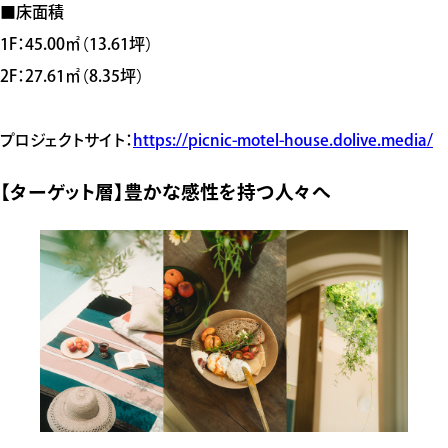
■床面積
1F：45​.00㎡​（13.​61坪）
​2F：27​.6​1㎡​（8.​35坪）​
プロジェクトサイト：
https://picnic-motel-house.dolive.media/
【ターゲット層】豊かな感性を持つ人々へ