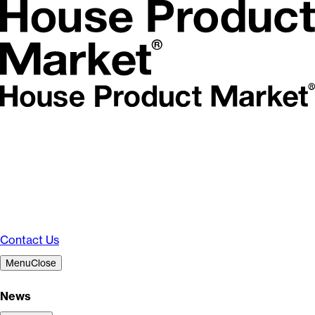
Contact Us
Menu
Close
News