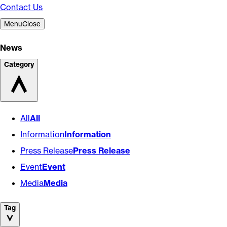
Contact Us
Menu
Close
News
Category
All
All
Information
Information
Press Release
Press Release
Event
Event
Media
Media
Tag