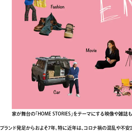
家が舞台の「HOME STORIES」をテーマにする映像や雑誌
ブランド発足からおよそ7年。特に近年は、コロナ禍の混乱や不安