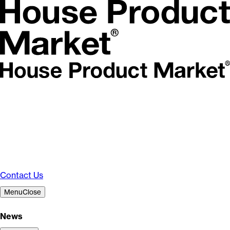
Contact Us
Menu
Close
News