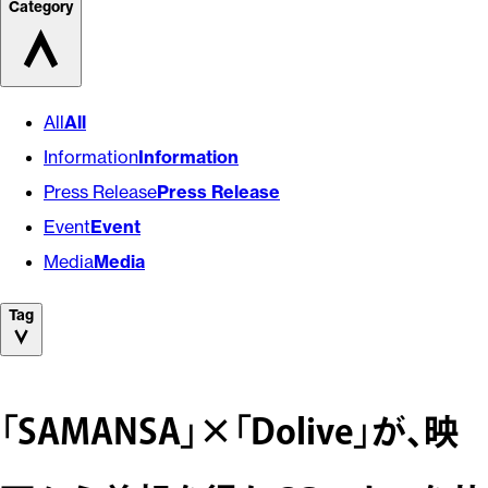
Category
All
All
Information
Information
Press Release
Press Release
Event
Event
Media
Media
Tag
「SAMANSA」×「Dolive」が、映